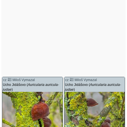
cz
Miloš Vymazal
cz
Miloš Vymazal
Ucho Jidášovo (
Auricularia auricula-
Ucho Jidášovo (
Auricularia auricula-
judae
)
judae
)