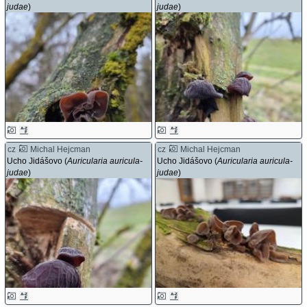
judae
)
judae
)
cz
Michal Hejcman
cz
Michal Hejcman
Ucho Jidášovo (
Auricularia auricula-
Ucho Jidášovo (
Auricularia auricula-
judae
)
judae
)