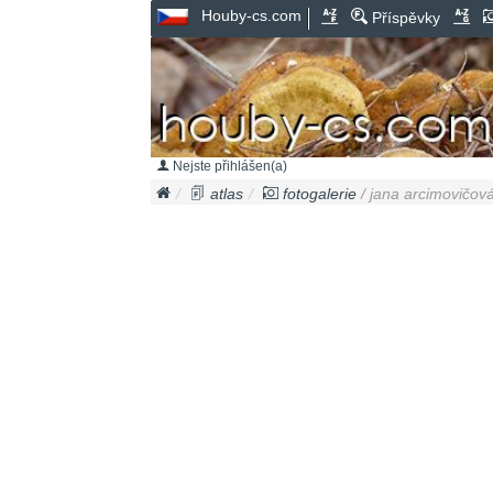
Houby-cs.com
Příspěvky
Nejste přihlášen(a)
atlas
fotogalerie
/ jana arcimovičová