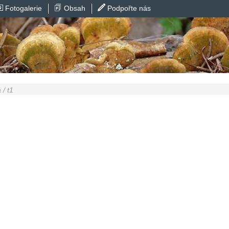
Fotogalerie
Obsah
Podpořte nás
 / t1