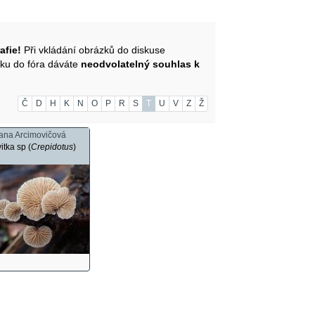
afie!
Při vkládání obrázků do diskuse
zku do fóra dáváte
neodvolatelný souhlas k
Č
D
H
K
N
O
P
R
S
T
U
V
Z
Ž
ana Arcimovičová
itka sp (
Crepidotus
)