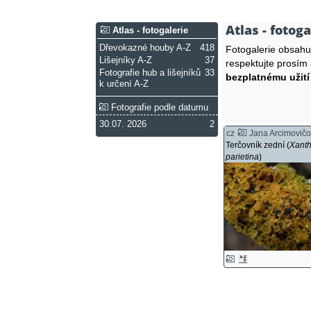
Atlas - fotoga
Atlas - fotogalerie
Dřevokazné houby A-Z
418
Fotogalerie obsah
Lišejníky A-Z
37
respektujte prosím
Fotografie hub a lišejníků
33
bezplatnému užití
k určení A-Z
Fotografie podle datumu
30.07. 2026
2
cz
Jana Arcimovič
Terčovník zední (
Xanth
parietina
)