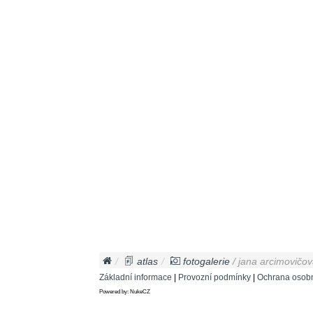
atlas
fotogalerie
/ jana arcimovičová
Základní informace
|
Provozní podmínky
|
Ochrana osobn
Powered by: NukeCZ