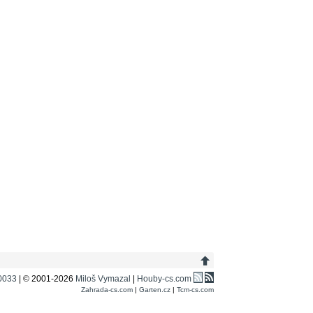
0033
| © 2001-2026
Miloš Vymazal
|
Houby-cs.com
Zahrada-cs.com
|
Garten.cz
|
Tcm-cs.com