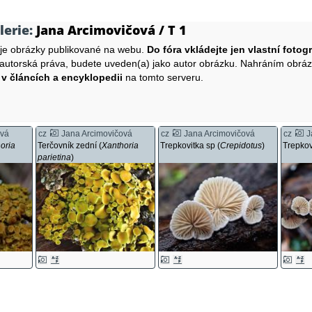
lerie:
Jana Arcimovičová / T 1
uje obrázky publikované na webu.
Do fóra vkládejte jen vlastní fotogr
 autorská práva, budete uveden(a) jako autor obrázku. Nahráním obrá
 v článcích a encyklopedii
na tomto serveru.
ová
cz
Jana Arcimovičová
cz
Jana Arcimovičová
cz
J
oria
Terčovník zední (
Xanthoria
Trepkovitka sp (
Crepidotus
)
Trepkov
parietina
)